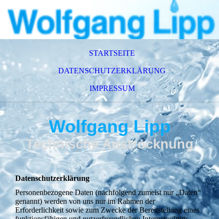
STARTSEITE
DATENSCHUTZERKLÄRUNG
IMPRESSUM
Wolfgang Lipp
Technische Austrocknung
Datenschutzerklärung
Personenbezogene Daten (nachfolgend zumeist nur „Daten“
genannt) werden von uns nur im Rahmen der
Erforderlichkeit sowie zum Zwecke der Bereitstellung eines
funktionsfähigen und nutzerfreundlichen Internetauftritts,