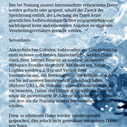
Ihre bei Nutzung unseres Internetauftritts verarbeiteten Daten
werden gelöscht oder gesperrt, sobald der Zweck der
Speicherung entfällt, der Löschung der Daten keine
gesetzlichen Aufbewahrungspflichten entgegenstehen und
nachfolgend keine anderslautenden Angaben zu einzelnen
Verarbeitungsverfahren gemacht werden.
Serverdaten
Aus technischen Gründen, insbesondere zur Gewährleistung
eines sicheren und stabilen Internetauftritts, werden Daten
durch Ihren Internet-Browser an uns bzw. an unseren
Webspace-Provider übermittelt. Mit diesen sog. Server-
Logfiles werden u.a. Typ und Version Ihres
Internetbrowsers, das Betriebssystem, die Website, von der
aus Sie auf unseren Internetauftritt gewechselt haben
(Referrer URL), die Website(s) unseres Internetauftritts, die
Sie besuchen, Datum und Uhrzeit des jeweiligen Zugriffs
sowie die anonymisierte IP-Adresse des Internetanschlusses,
von dem aus die Nutzung unseres Internetauftritts erfolgt,
erhoben.
Diese so erhobenen Daten werden vorrübergehend
gespeichert, dies jedoch nicht gemeinsam mit anderen Daten
von Ihnen.