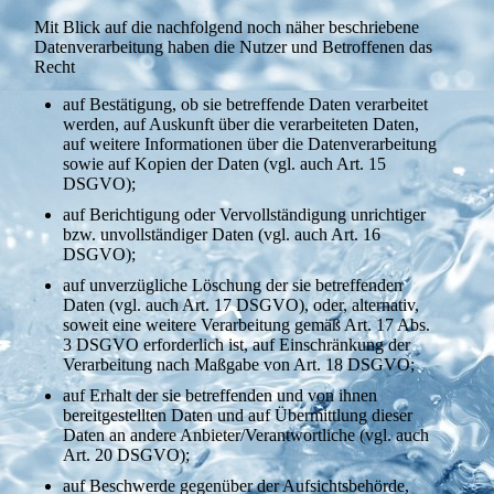
Mit Blick auf die nachfolgend noch näher beschriebene
Datenverarbeitung haben die Nutzer und Betroffenen das
Recht
auf Bestätigung, ob sie betreffende Daten verarbeitet
werden, auf Auskunft über die verarbeiteten Daten,
auf weitere Informationen über die Datenverarbeitung
sowie auf Kopien der Daten (vgl. auch Art. 15
DSGVO);
auf Berichtigung oder Vervollständigung unrichtiger
bzw. unvollständiger Daten (vgl. auch Art. 16
DSGVO);
auf unverzügliche Löschung der sie betreffenden
Daten (vgl. auch Art. 17 DSGVO), oder, alternativ,
soweit eine weitere Verarbeitung gemäß Art. 17 Abs.
3 DSGVO erforderlich ist, auf Einschränkung der
Verarbeitung nach Maßgabe von Art. 18 DSGVO;
auf Erhalt der sie betreffenden und von ihnen
bereitgestellten Daten und auf Übermittlung dieser
Daten an andere Anbieter/Verantwortliche (vgl. auch
Art. 20 DSGVO);
auf Beschwerde gegenüber der Aufsichtsbehörde,