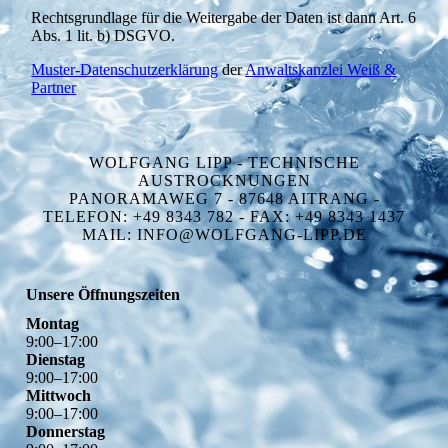
Rechtsgrundlage für die Weitergabe der Daten ist dann Art. 6
Abs. 1 lit. b) DSGVO.
Muster-Datenschutzerklärung
der
Anwaltskanzlei Weiß &
Partner
WOLFGANG LIPP - TECHNISCHE
AUSTROCKNUNGEN
PANORAMAWEG 7 - 87648 AITRANG -
TELEFON: +49 8343 782 - FAX: +49 8343 1437
MAIL: INFO@WOLFGANG-LIPP.DE
Unsere Öffnungszeiten
Montag
9
:
00
–
17
:
00
Dienstag
9
:
00
–
17
:
00
Mittwoch
9
:
00
–
17
:
00
Donnerstag