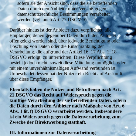
sofern sie der Ansicht sind, dass die sie betreffenden
Daten durch den Anbieter unter Verstoß gegen
datenschutzrechtliche Bestimmungen verarbeitet
werden (vgl. auch Art. 77 DSGVO).
Darüber hinaus ist der Anbieter dazu verpflichtet, alle
Empfänger, denen gegenüber Daten durch den Anbieter
offengelegt worden sind, über jedwede Berichtigung oder
Löschung von Daten oder die Einschränkung der
Verarbeitung, die aufgrund der Artikel 16, 17 Abs. 1, 18
DSGVO erfolgt, zu unterrichten. Diese Verpflichtung
besteht jedoch nicht, soweit diese Mitteilung unmöglich oder
mit einem unverhältnismäßigen Aufwand verbunden ist.
Unbeschadet dessen hat der Nutzer ein Recht auf Auskunft
über diese Empfänger.
Ebenfalls haben die Nutzer und Betroffenen nach Art.
21 DSGVO das Recht auf Widerspruch gegen die
künftige Verarbeitung der sie betreffenden Daten, sofern
die Daten durch den Anbieter nach Maßgabe von Art. 6
Abs. 1 lit. f) DSGVO verarbeitet werden. Insbesondere
ist ein Widerspruch gegen die Datenverarbeitung zum
Zwecke der Direktwerbung statthaft.
III. Informationen zur Datenverarbeitung