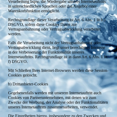
Verarbeitung bspw. die Wiedergabe unseres Internetauftritts
in unterschiedlichen Sprachen oder das Angebot einer
Warenkorbfunktion ermöglicht.
Rechtsgrundlage dieser Verarbeitung ist Art. 6 Abs. 1 lit b.)
DSGVO, sofern diese Cookies Daten zur
Vertragsanbahnung oder Vertragsabwicklung verarbeitet
werden.
Falls die Verarbeitung nicht der Vertragsanbahnung oder
Vertragsabwicklung dient, liegt unser berechtigtes Interesse
in der Verbesserung der Funktionalität unseres
Internetauftritts. Rechtsgrundlage ist in dann Art. 6 Abs. 1 lit.
f) DSGVO.
Mit Schließen Ihres Internet-Browsers werden diese Session-
Cookies gelöscht.
b) Drittanbieter-Cookies
Gegebenenfalls werden mit unserem Internetauftritt auch
Cookies von Partnerunternehmen, mit denen wir zum
Zwecke der Werbung, der Analyse oder der Funktionalitäten
unseres Internetauftritts zusammenarbeiten, verwendet.
Die Einzelheiten hierzu, insbesondere zu den Zwecken und