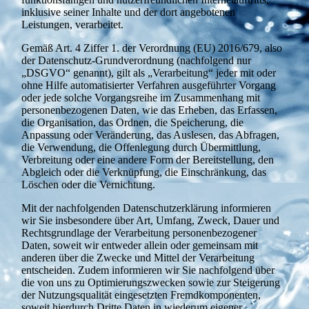
inklusive seiner Inhalte und der dort angebotenen
Leistungen, verarbeitet.
Gemäß Art. 4 Ziffer 1. der Verordnung (EU) 2016/679, also
der Datenschutz-Grundverordnung (nachfolgend nur
„DSGVO“ genannt), gilt als „Verarbeitung“ jeder mit oder
ohne Hilfe automatisierter Verfahren ausgeführter Vorgang
oder jede solche Vorgangsreihe im Zusammenhang mit
personenbezogenen Daten, wie das Erheben, das Erfassen,
die Organisation, das Ordnen, die Speicherung, die
Anpassung oder Veränderung, das Auslesen, das Abfragen,
die Verwendung, die Offenlegung durch Übermittlung,
Verbreitung oder eine andere Form der Bereitstellung, den
Abgleich oder die Verknüpfung, die Einschränkung, das
Löschen oder die Vernichtung.
Mit der nachfolgenden Datenschutzerklärung informieren
wir Sie insbesondere über Art, Umfang, Zweck, Dauer und
Rechtsgrundlage der Verarbeitung personenbezogener
Daten, soweit wir entweder allein oder gemeinsam mit
anderen über die Zwecke und Mittel der Verarbeitung
entscheiden. Zudem informieren wir Sie nachfolgend über
die von uns zu Optimierungszwecken sowie zur Steigerung
der Nutzungsqualität eingesetzten Fremdkomponenten,
soweit hierdurch Dritte Daten in wiederum eigener